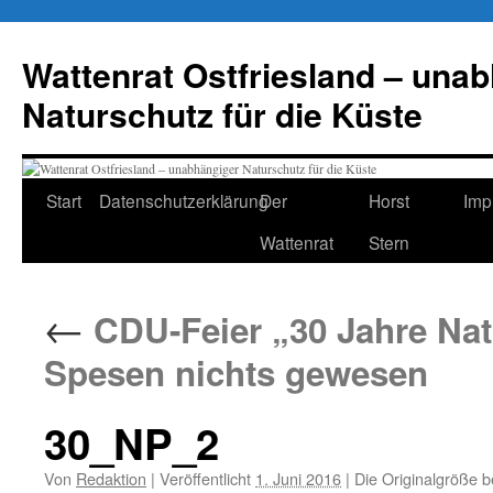
Zum
Inhalt
Wattenrat Ostfriesland – una
springen
Naturschutz für die Küste
Start
Datenschutzerklärung
Der
Horst
Imp
Wattenrat
Stern
←
CDU-Feier „30 Jahre Nat
Spesen nichts gewesen
30_NP_2
Von
Redaktion
|
Veröffentlicht
1. Juni 2016
|
Die Originalgröße b