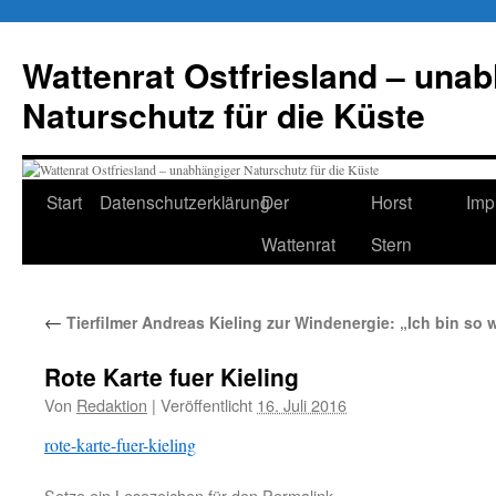
Zum
Inhalt
Wattenrat Ostfriesland – una
springen
Naturschutz für die Küste
Start
Datenschutzerklärung
Der
Horst
Imp
Wattenrat
Stern
←
Tierfilmer Andreas Kieling zur Windenergie: „Ich bin so 
Rote Karte fuer Kieling
Von
Redaktion
|
Veröffentlicht
16. Juli 2016
rote-karte-fuer-kieling
Setze ein Lesezeichen für den
Permalink
.