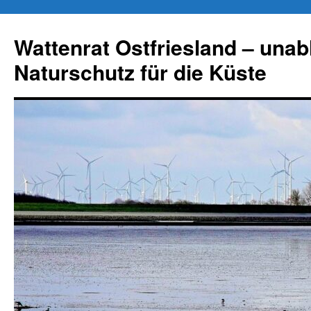
Zum
Inhalt
Wattenrat Ostfriesland – una
springen
Naturschutz für die Küste