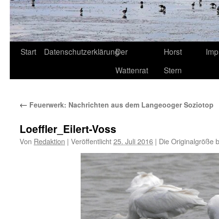
Start
Datenschutzerklärung
Der
Horst
Imp
Wattenrat
Stern
←
Feuerwerk: Nachrichten aus dem Langeooger Soziotop
Loeffler_Eilert-Voss
Von
Redaktion
|
Veröffentlicht
25. Juli 2016
|
Die Originalgröße 