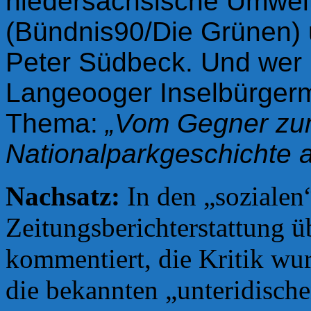
niedersächsische Umwelt
(Bündnis90/Die Grünen) u
Peter Südbeck. Und wer 
Langeooger Inselbürgerm
Thema:
„Vom Gegner zum
Nationalparkgeschichte au
Nachsatz:
In den „sozialen
Zeitungsberichterstattung 
kommentiert, die Kritik wur
die bekannten „unteridisc