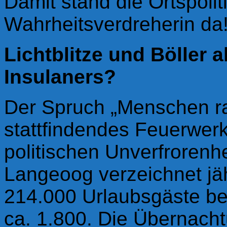
Damit stand die Ortspoliti
Wahrheitsverdreherin da
Lichtblitze und Böller 
Insulaners?
Der Spruch „Menschen ra
stattfinde
nde
s Feuerwerk
politischen Unverfrorenh
Langeoog verzeichnet jähr
214.000 Urlaubsgäste be
ca. 1.800. Die Übernachtu