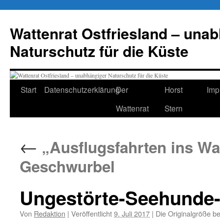
Zum
Inhalt
Wattenrat Ostfriesland – una
springen
Naturschutz für die Küste
Start
Datenschutzerklärung
Der
Horst
Imp
Wattenrat
Stern
←
„Ausflugsfahrten ins Wat
Geschwurbel
Ungestörte-Seehunde-
Von
Redaktion
|
Veröffentlicht
9. Juli 2017
|
Die Originalgröße b