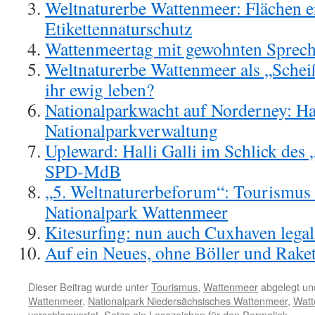
Weltnaturerbe Wattenmeer: Flächen er
Etikettennaturschutz
Wattenmeertag mit gewohnten Sprech
Weltnaturerbe Wattenmeer als „Schei
ihr ewig leben?
Nationalparkwacht auf Norderney: Ha
Nationalparkverwaltung
Upleward: Halli Galli im Schlick des 
SPD-MdB
„5. Weltnaturerbeforum“: Tourismus 
Nationalpark Wattenmeer
Kitesurfing: nun auch Cuxhaven legali
Auf ein Neues, ohne Böller und Rake
Dieser Beitrag wurde unter
Tourismus
,
Wattenmeer
abgelegt un
Wattenmeer
,
Nationalpark Niedersächsisches Wattenmeer
,
Watt
verschlagwortet. Setze ein Lesezeichen für den
Permalink
.