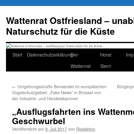
Zum
Inhalt
Wattenrat Ostfriesland – una
springen
Naturschutz für die Küste
Start
Datenschutzerklärung
Der
Horst
Imp
Wattenrat
Stern
←
Umgehungsstraße Bensersiel im europäischen
Bürgerpr
Vogelschutzgebiet: „Fake News“ in Brüssel von
der Industrie- und Handelskammer
„Ausflugsfahrten ins Wattenmee
Geschwurbel
Veröffentlicht am
9. Juli 2017
von
Redaktion