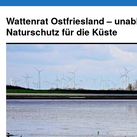
Zum
Inhalt
Wattenrat Ostfriesland – una
springen
Naturschutz für die Küste