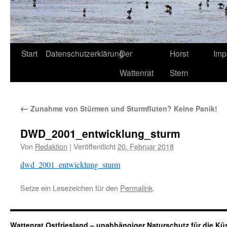
Start
Datenschutzerklärung
Der
Horst
Imp
Wattenrat
Stern
←
Zunahme von Stürmen und Sturmfluten? Keine Panik!
DWD_2001_entwicklung_sturm
Von
Redaktion
|
Veröffentlicht
20. Februar 2018
dwd_2001_entwicklung_sturm
Setze ein Lesezeichen für den
Permalink
.
Wattenrat Ostfriesland – unabhängiger Naturschutz für die Kü