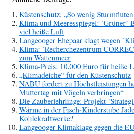
Küstenschutz: „So wenig Sturmfluten 
Klima und Meeresspiegel: ´Grüner´ 
viel heiße Luft
Langeooger Ehepaar klagt wegen ´Kl
Klima: ´Recherchezentrum CORRECTI
zum Wattenmeer
Klima-Preis: 10.000 Euro für heiße L
„Klimadeiche“ für den Küstenschutz
NABU fordert zu Höchstleistungen her
Muttertag mit Vögeln verbringen“
Die Zauberlehrlinge: Projekt ´Strate
Wärme in der Fisch-Kinderstube Jad
Kohlekraftwerke?
Langeooger Klimaklage gegen die EU 