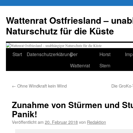
Zum
Inhalt
Wattenrat Ostfriesland – una
springen
Naturschutz für die Küste
Start
Datenschutzerklärung
Der
Horst
Imp
Wattenrat
Stern
←
Ohne Windkraft kein Wind
Die GroKo-
Zunahme von Stürmen und Stu
Panik!
Veröffentlicht am
20. Februar 2018
von
Redaktion