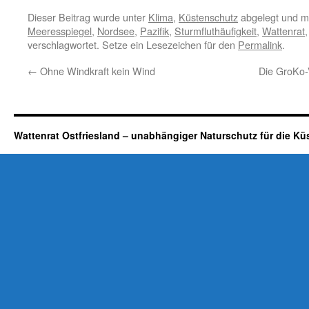
Dieser Beitrag wurde unter
Klima
,
Küstenschutz
abgelegt und m
Meeresspiegel
,
Nordsee
,
Pazifik
,
Sturmfluthäufigkeit
,
Wattenrat
verschlagwortet. Setze ein Lesezeichen für den
Permalink
.
←
Ohne Windkraft kein Wind
Die GroKo-
Wattenrat Ostfriesland – unabhängiger Naturschutz für die Kü