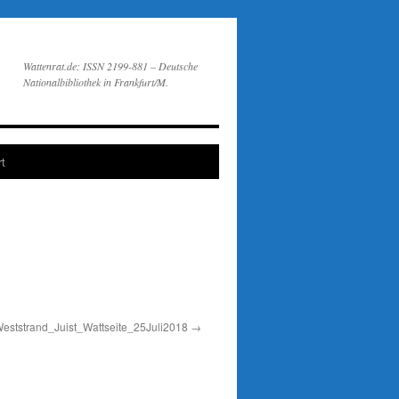
Wattenrat.de: ISSN 2199-881 – Deutsche
Nationalbibliothek in Frankfurt/M.
t
eststrand_Juist_Wattseite_25Juli2018