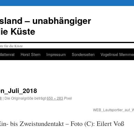
esland – unabhängiger
die Küste
Wattenrat
Horst Stern
Impressum
Sonderseiten
Vogelinsel Memmer
n_Juli_2018
18
|
Die Originalgröße beträgt
650 × 283
Pixel
WEB_Laufsportler_auf_W
n- bis Zweistundentakt – Foto (C): Eilert Voß