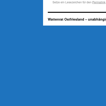
Setze ein Lesezeichen für den
Permalink
.
Wattenrat Ostfriesland – unabhängi