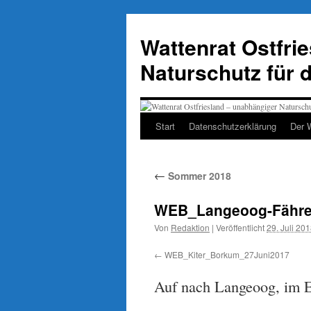
Zum
Inhalt
Wattenrat Ostfri
springen
Naturschutz für 
Start
Datenschutzerklärung
Der 
←
Sommer 2018
WEB_Langeoog-Fähre
Von
Redaktion
|
Veröffentlicht
29. Juli 20
WEB_Kiter_Borkum_27Juni2017
Auf nach Langeoog, im Ei