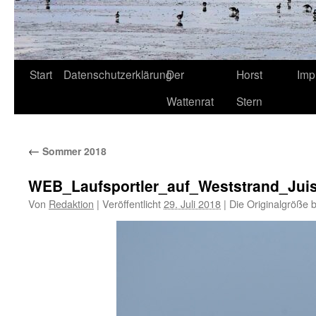
Start
Datenschutzerklärung
Der
Horst
Imp
Wattenrat
Stern
←
Sommer 2018
WEB_Laufsportler_auf_Weststrand_Juis
Von
Redaktion
|
Veröffentlicht
29. Juli 2018
|
Die Originalgröße 