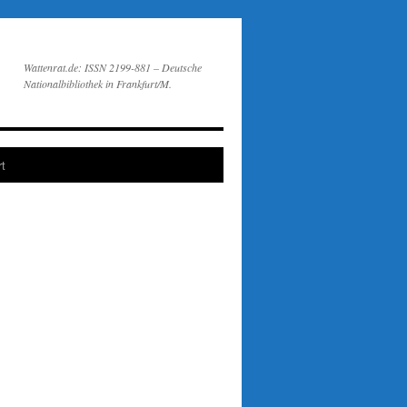
Wattenrat.de: ISSN 2199-881 – Deutsche
Nationalbibliothek in Frankfurt/M.
t