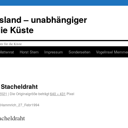
esland – unabhängiger
die Küste
Wattenrat
Horst Stern
Impressum
Sonderseiten
Vogelinsel Memmer
 Stacheldraht
 2021
|
Die Originalgröße beträgt
640 × 431
Pixel
m_Hammrich_27_Febr1994
acheldraht