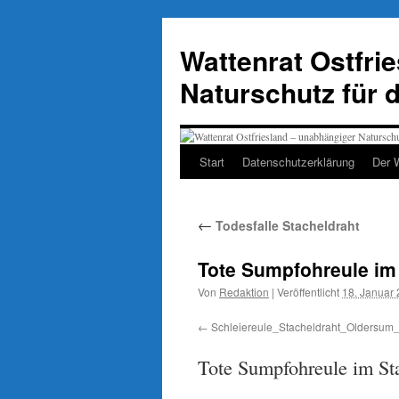
Zum
Inhalt
Wattenrat Ostfri
springen
Naturschutz für 
Start
Datenschutzerklärung
Der 
←
Todesfalle Stacheldraht
Tote Sumpfohreule im
Von
Redaktion
|
Veröffentlicht
18. Januar
Schleiereule_Stacheldraht_Oldersu
Tote Sumpfohreule im St