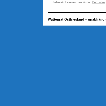
Setze ein Lesezeichen für den
Permalink
.
Wattenrat Ostfriesland – unabhängi