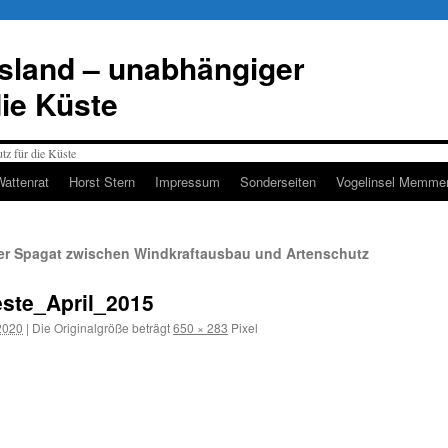
esland – unabhängiger
die Küste
Wattenrat
Horst Stern
Impressum
Sonderseiten
Vogelinsel Memmer
r Spagat zwischen Windkraftausbau und Artenschutz
te_April_2015
2020
|
Die Originalgröße beträgt
650 × 283
Pixel