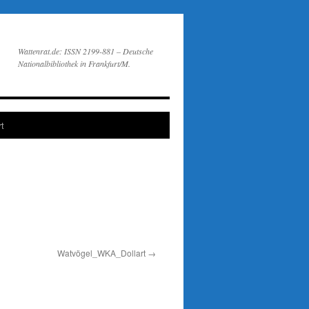
Wattenrat.de: ISSN 2199-881 – Deutsche
Nationalbibliothek in Frankfurt/M.
t
Watvögel_WKA_Dollart