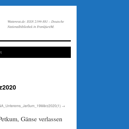
Wattenrat.de: ISSN 2199-881 – Deutsche
Nationalbibliothek in Frankfurt/M.
t
z2020
A_Unterems_Jarßum_19März2020(1)
Petkum, Gänse verlassen