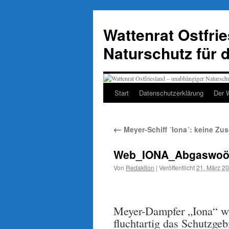
Zum
Inhalt
Wattenrat Ostfri
springen
Naturschutz für 
Start
Datenschutzerklärung
Der 
←
Meyer-Schiff ´Iona´: keine Zu
Web_IONA_Abgaswoö
Von
Redaktion
|
Veröffentlicht
21. März 2
Meyer-Dampfer „Iona“ wi
fluchtartig das Schutzgeb