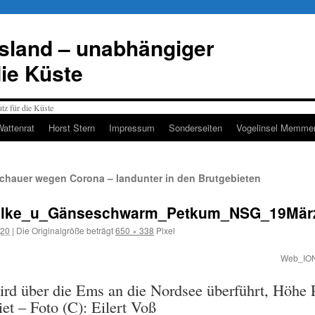
esland – unabhängiger
die Küste
Wattenrat
Horst Stern
Impressum
Sonderseiten
Vogelinsel Memmer
schauer wegen Corona – landunter in den Brutgebieten
lke_u_Gänseschwarm_Petkum_NSG_19Mär
020
|
Die Originalgröße beträgt
650 × 338
Pixel
Web_ION
rd über die Ems an die Nordsee überführt, Höhe 
iet – Foto (C): Eilert Voß