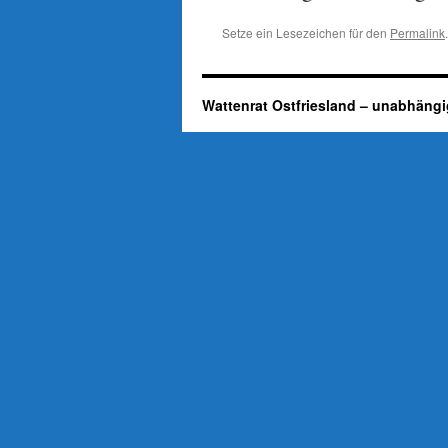
Setze ein Lesezeichen für den
Permalink
.
Wattenrat Ostfriesland – unabhängi