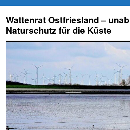
Zum
Inhalt
Wattenrat Ostfriesland – una
springen
Naturschutz für die Küste