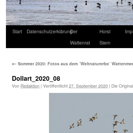
Start
Datenschutzerklärung
Der
Horst
Imp
Wattenrat
Stern
←
Sommer 2020: Fotos aus dem ´Weltnaturerbe´ Wattenme
Dollart_2020_08
Von
Redaktion
|
Veröffentlicht
27. September 2020
|
Die Origina