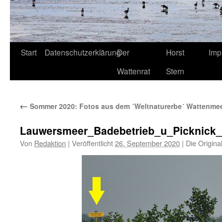
Start
Datenschutzerklärung
Der
Horst
Imp
Wattenrat
Stern
←
Sommer 2020: Fotos aus dem ´Weltnaturerbe´ Wattenme
Lauwersmeer_Badebetrieb_u_Picknick
Von
Redaktion
|
Veröffentlicht
26. September 2020
|
Die Origina