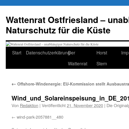
Zum
Inhalt
Wattenrat Ostfriesland – una
springen
Naturschutz für die Küste
Start
Datenschutzerklärung
Der
Horst
Imp
Wattenrat
Stern
←
Offshore-Windenergie: EU-Kommission stellt Ausbaustrat
Wind_und_Solareinspeisung_in_DE_20
Von
Redaktion
|
Veröffentlicht
21. November 2020
|
Die Original
wind-park-2057881__480