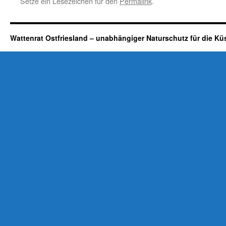
Setze ein Lesezeichen für den
Permalink
.
Wattenrat Ostfriesland – unabhängiger Naturschutz für die Kü