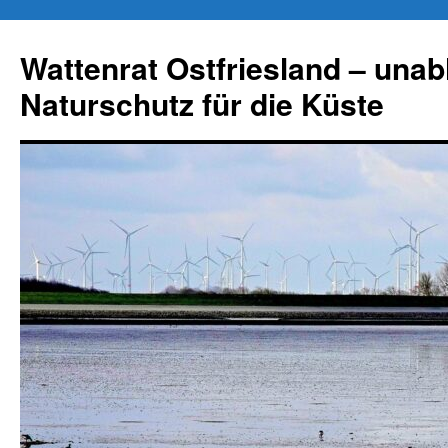
Zum
Inhalt
Wattenrat Ostfriesland – una
springen
Naturschutz für die Küste