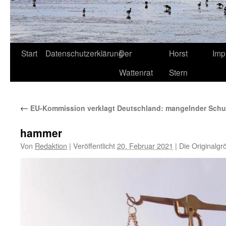
Start
Datenschutzerklärung
Der
Horst
Imp
Wattenrat
Stern
←
EU-Kommission verklagt Deutschland: mangelnder Schut
hammer
Von
Redaktion
|
Veröffentlicht
20. Februar 2021
|
Die Originalgr