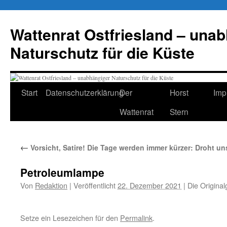
Zum
Inhalt
Wattenrat Ostfriesland – una
springen
Naturschutz für die Küste
Start
Datenschutzerklärung
Der
Horst
Imp
Wattenrat
Stern
←
Vorsicht, Satire! Die Tage werden immer kürzer: Droht u
Petroleumlampe
Von
Redaktion
|
Veröffentlicht
22. Dezember 2021
|
Die Original
Setze ein Lesezeichen für den
Permalink
.