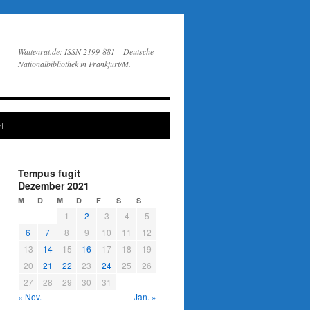
Wattenrat.de: ISSN 2199-881 – Deutsche
Nationalbibliothek in Frankfurt/M.
t
Tempus fugit
Dezember 2021
M
D
M
D
F
S
S
1
2
3
4
5
6
7
8
9
10
11
12
13
14
15
16
17
18
19
20
21
22
23
24
25
26
27
28
29
30
31
« Nov.
Jan. »