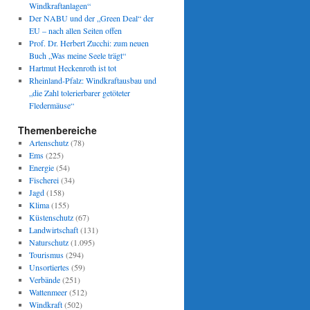
Windkraftanlagen“
Der NABU und der „Green Deal“ der
EU – nach allen Seiten offen
Prof. Dr. Herbert Zucchi: zum neuen
Buch „Was meine Seele trägt“
Hartmut Heckenroth ist tot
Rheinland-Pfalz: Windkraftausbau und
„die Zahl tolerierbarer getöteter
Fledermäuse“
Themenbereiche
Artenschutz
(78)
Ems
(225)
Energie
(54)
Fischerei
(34)
Jagd
(158)
Klima
(155)
Küstenschutz
(67)
Landwirtschaft
(131)
Naturschutz
(1.095)
Tourismus
(294)
Unsortiertes
(59)
Verbände
(251)
Wattenmeer
(512)
Windkraft
(502)