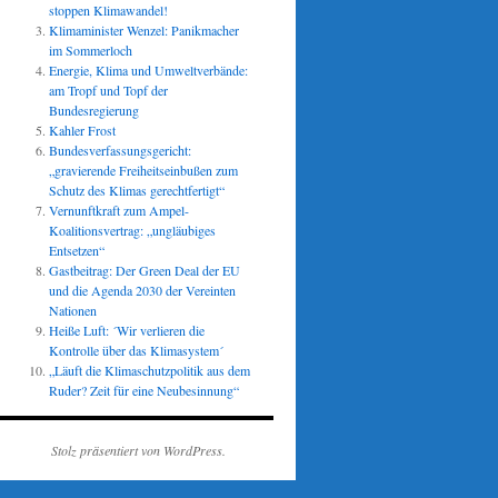
stoppen Klimawandel!
Klimaminister Wenzel: Panikmacher
im Sommerloch
Energie, Klima und Umweltverbände:
am Tropf und Topf der
Bundesregierung
Kahler Frost
Bundesverfassungsgericht:
„gravierende Freiheitseinbußen zum
Schutz des Klimas gerechtfertigt“
Vernunftkraft zum Ampel-
Koalitionsvertrag: „ungläubiges
Entsetzen“
Gastbeitrag: Der Green Deal der EU
und die Agenda 2030 der Vereinten
Nationen
Heiße Luft: ´Wir verlieren die
Kontrolle über das Klimasystem´
„Läuft die Klimaschutzpolitik aus dem
Ruder? Zeit für eine Neubesinnung“
Stolz präsentiert von WordPress.