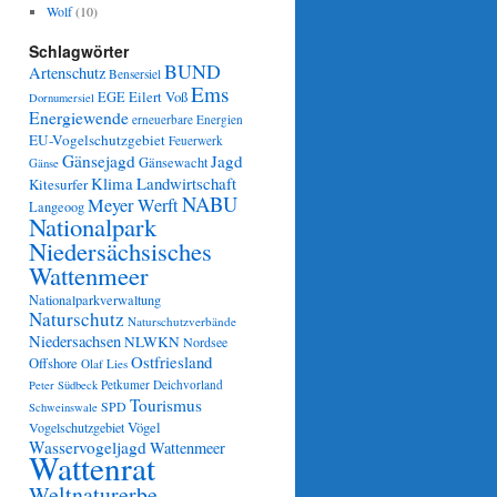
Wolf
(10)
Schlagwörter
BUND
Artenschutz
Bensersiel
Ems
Eilert Voß
EGE
Dornumersiel
Energiewende
erneuerbare Energien
EU-Vogelschutzgebiet
Feuerwerk
Gänsejagd
Jagd
Gänsewacht
Gänse
Klima
Landwirtschaft
Kitesurfer
NABU
Meyer Werft
Langeoog
Nationalpark
Niedersächsisches
Wattenmeer
Nationalparkverwaltung
Naturschutz
Naturschutzverbände
Niedersachsen
NLWKN
Nordsee
Ostfriesland
Offshore
Olaf Lies
Petkumer Deichvorland
Peter Südbeck
Tourismus
SPD
Schweinswale
Vögel
Vogelschutzgebiet
Wasservogeljagd
Wattenmeer
Wattenrat
Weltnaturerbe