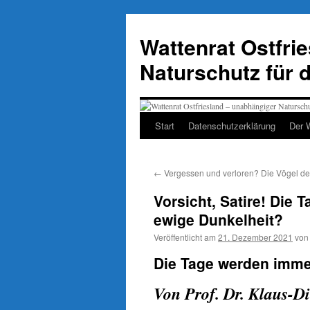
Zum
Inhalt
Wattenrat Ostfri
springen
Naturschutz für 
Start
Datenschutzerklärung
Der 
←
Vergessen und verloren? Die Vögel de
Vorsicht, Satire! Die
ewige Dunkelheit?
Veröffentlicht am
21. Dezember 2021
von
Die Tage werden immer
Von Prof. Dr. Klaus-D