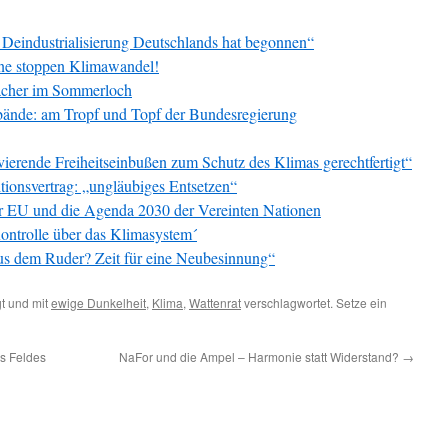
e Deindustrialisierung Deutschlands hat begonnen“
ne stoppen Klimawandel!
acher im Sommerloch
ände: am Tropf und Topf der Bundesregierung
vierende Freiheitseinbußen zum Schutz des Klimas gerechtfertigt“
ionsvertrag: „ungläubiges Entsetzen“
er EU und die Agenda 2030 der Vereinten Nationen
Kontrolle über das Klimasystem´
aus dem Ruder? Zeit für eine Neubesinnung“
t und mit
ewige Dunkelheit
,
Klima
,
Wattenrat
verschlagwortet. Setze ein
s Feldes
NaFor und die Ampel – Harmonie statt Widerstand?
→