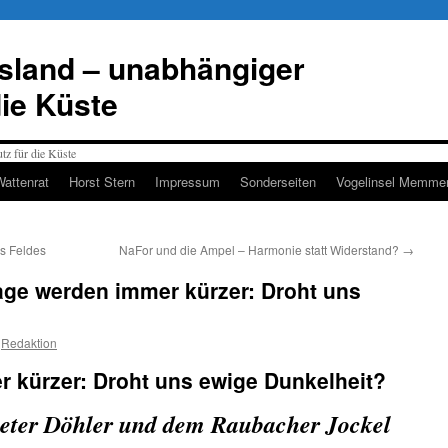
esland – unabhängiger
die Küste
Wattenrat
Horst Stern
Impressum
Sonderseiten
Vogelinsel Memmer
s Feldes
NaFor und die Ampel – Harmonie statt Widerstand?
→
 Tage werden immer kürzer: Droht uns
Redaktion
 kürzer: Droht uns ewige Dunkelheit?
ieter Döhler und dem Raubacher Jockel