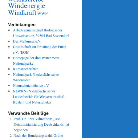
Windenergie
Windkraft
WWF
Verlinkungen
Arbeitsgemeinschaft Biologischer
Umweltschutz, 59505 Bad Sassendorf
Der Mellumrat e.V.
Gesellschaft zur Erhaltung der Eulen
e.V. (EGE)
Homepage der drei Wattenmeer-
Nationalparke
Klimanachrichten
Nationalpark Niedersächsisches
Wattenmeer
Naturschutzinitiative e.V.
NLWKN (Niedersächsischer
Landesbetrieb für Wasserwirtschaft,
Küsten- und Naturschutz)
Verwandte Beiträge
Prof. Dr. Fritz Vahrenholt: „Die
Deindustrialisierung Deutschlands hat
begonnen“
Nach der Bundestagswahl: Grüne