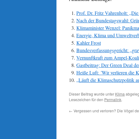
Prof. Dr. Fritz Vahrenholt: „Di
Nach der Bundestagswahl: Grü
Klimaminister Wenzel: Panikm
Energie, Klima und Umweltverb
Kahler Frost
Bundesverfassungsgericht: „gra
Vernunftkraft zum Ampel-Koalit
Gastbeitrag: Der Green Deal d
Heiße Luft: ´Wir verlieren die 
„Läuft die Klimaschutzpolitik 
Dieser Beitrag wurde unter
Klima
abgeleg
Lesezeichen für den
Permalink
.
←
Vergessen und verloren? Die Vögel de