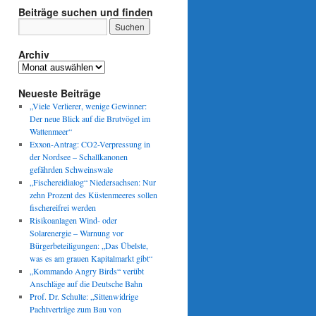
Beiträge suchen und finden
Archiv
Archiv
Neueste Beiträge
„Viele Verlierer, wenige Gewinner:
Der neue Blick auf die Brutvögel im
Wattenmeer“
Exxon-Antrag: CO2-Verpressung in
der Nordsee – Schallkanonen
gefährden Schweinswale
„Fischereidialog“ Niedersachsen: Nur
zehn Prozent des Küstenmeeres sollen
fischereifrei werden
Risikoanlagen Wind- oder
Solarenergie – Warnung vor
Bürgerbeteiligungen: „Das Übelste,
was es am grauen Kapitalmarkt gibt“
„Kommando Angry Birds“ verübt
Anschläge auf die Deutsche Bahn
Prof. Dr. Schulte: „Sittenwidrige
Pachtverträge zum Bau von