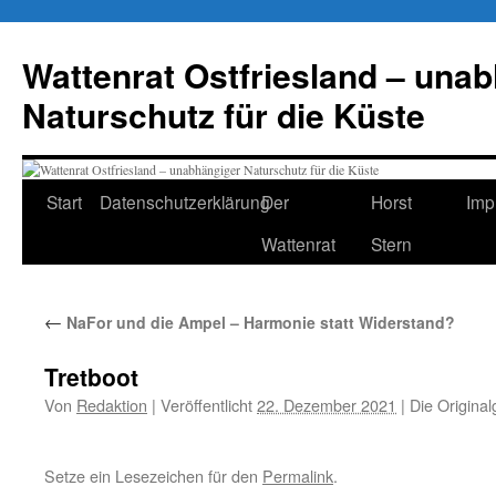
Zum
Inhalt
Wattenrat Ostfriesland – una
springen
Naturschutz für die Küste
Start
Datenschutzerklärung
Der
Horst
Imp
Wattenrat
Stern
←
NaFor und die Ampel – Harmonie statt Widerstand?
Tretboot
Von
Redaktion
|
Veröffentlicht
22. Dezember 2021
|
Die Original
Setze ein Lesezeichen für den
Permalink
.