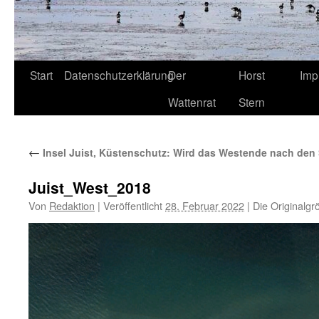
Start
Datenschutzerklärung
Der
Horst
Imp
Wattenrat
Stern
←
Insel Juist, Küstenschutz: Wird das Westende nach de
Juist_West_2018
Von
Redaktion
|
Veröffentlicht
28. Februar 2022
|
Die Originalgr