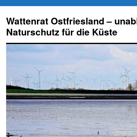
Zum
Inhalt
Wattenrat Ostfriesland – una
springen
Naturschutz für die Küste