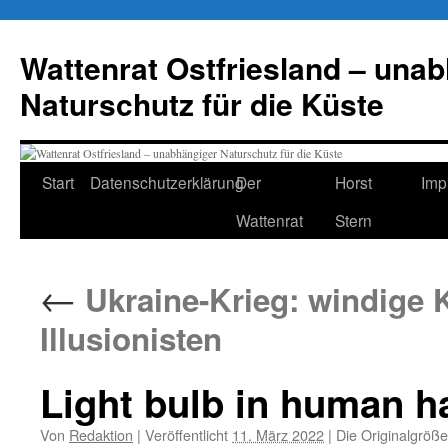
Zum
Inhalt
Wattenrat Ostfriesland – una
springen
Naturschutz für die Küste
Start
Datenschutzerklärung
Der
Horst
Imp
Wattenrat
Stern
←
Ukraine-Krieg: windige 
Illusionisten
Light bulb in human h
Von
Redaktion
|
Veröffentlicht
11. März 2022
|
Die Originalgröße