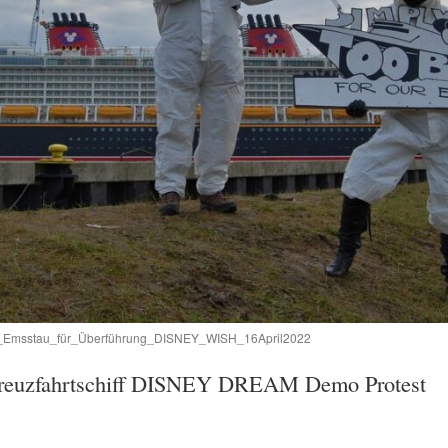
Emsstau_für_Überführung_DISNEY_WISH_16April2022
Kreuzfahrtschiff DISNEY DREAM Demo Protest