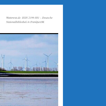
Wattenrat.de: ISSN 2199-881 – Deutsche
Nationalbibliothek in Frankfurt/M.