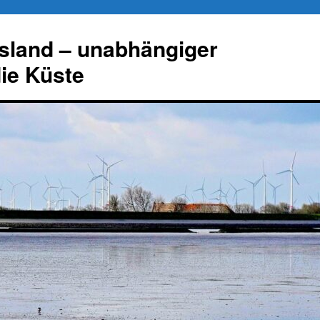
esland – unabhängiger
die Küste