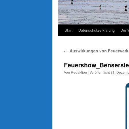
Start
Datenschutzerklärung
Der 
←
Auswirkungen von Feuerwerk a
Feuershow_Bensersie
Von
Redaktion
|
Veröffentlicht
31. Dezemb