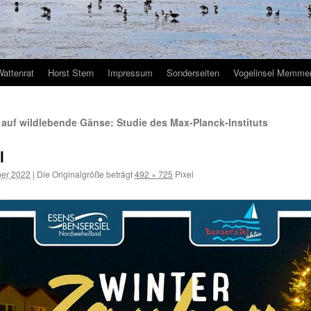
Wattenrat
Horst Stern
Impressum
Sonderseiten
Vogelinsel Memmer
uf wildlebende Gänse: Studie des Max-Planck-Instituts
l
er 2022
|
Die Originalgröße beträgt
492 × 725
Pixel