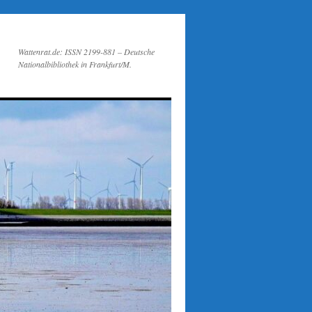
Wattenrat.de: ISSN 2199-881 – Deutsche
Nationalbibliothek in Frankfurt/M.