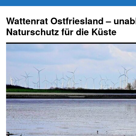
Zum
Inhalt
Wattenrat Ostfriesland – una
springen
Naturschutz für die Küste