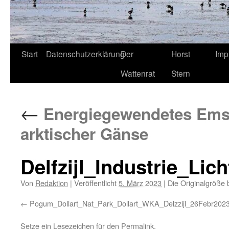
Start
Datenschutzerklärung
Der
Horst
Imp
Wattenrat
Stern
←
Energiegewendetes Ems-Ä
arktischer Gänse
Delfzijl_Industrie_Li
Von
Redaktion
|
Veröffentlicht
5. März 2023
|
Die Originalgröße 
Pogum_Dollart_Nat_Park_Dollart_WKA_Delzzijl_26Febr20
Setze ein Lesezeichen für den
Permalink
.