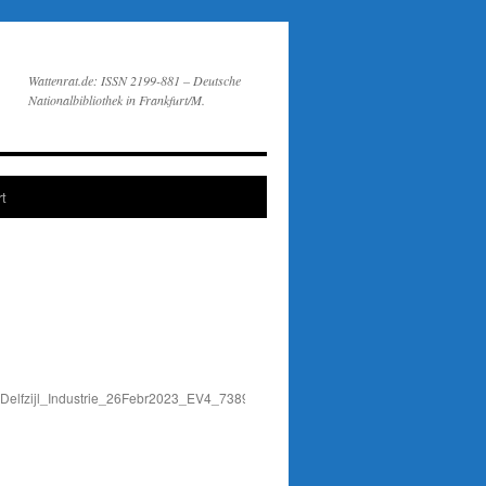
Wattenrat.de: ISSN 2199-881 – Deutsche
Nationalbibliothek in Frankfurt/M.
t
Delfzijl_Industrie_26Febr2023_EV4_7389