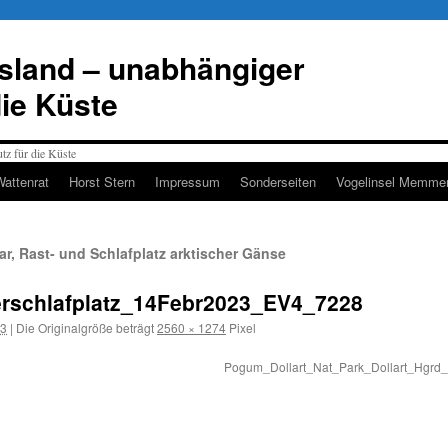
esland – unabhängiger
die Küste
Wattenrat
Horst Stern
Impressum
Sonderseiten
Vogelinsel Memmer
, Rast- und Schlafplatz arktischer Gänse
erschlafplatz_14Febr2023_EV4_7228
23
|
Die Originalgröße beträgt
2560 × 1274
Pixel
Pogum_Dollart_Nat_Park_Dollart_Hgrd_