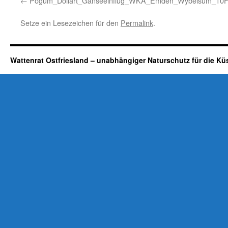
Pogum_Dollart_Gänseeinflug_WKA_Emden_Wybelsum_10
Setze ein Lesezeichen für den
Permalink
.
Wattenrat Ostfriesland – unabhängiger Naturschutz für die Kü