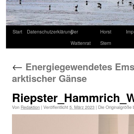
Start
Datenschutzerklärung
Der
Horst
Imp
Wattenrat
Stern
←
Energiegewendetes Ems-Ä
arktischer Gänse
Riepster_Hammrich_
Von
Redaktion
|
Veröffentlicht
5. März 2023
|
Die Originalgröße 