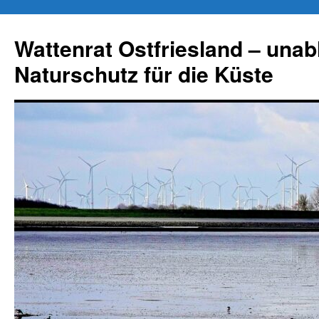
Zum
Inhalt
Wattenrat Ostfriesland – una
springen
Naturschutz für die Küste