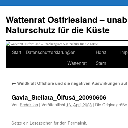
Zum
Inhalt
Wattenrat Ostfriesland – una
springen
Naturschutz für die Küste
Start
Datenschutzerklärung
Der
Horst
Imp
Wattenrat
Stern
←
Windkraft Offshore und die negativen Auswirkungen auf 
Gavia_Stellata_Ölfusá_20090606
Von
Redaktion
|
Veröffentlicht
16. April 2023
|
Die Originalgröße
Setze ein Lesezeichen für den
Permalink
.