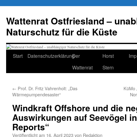
Zum
Inhalt
Wattenrat Ostfriesland – una
springen
Naturschutz für die Küste
Start
Datenschutzerklärung
Der
Horst
Imp
Wattenrat
Stern
←
Prof. Dr. Fritz Vahrenholt: „Das
KüMo „
Wärmepumpendesaster“
Nor
Windkraft Offshore und die ne
Auswirkungen auf Seevögel in 
Reports“
Veröffentlicht am
16. April 2023
von
Redaktion