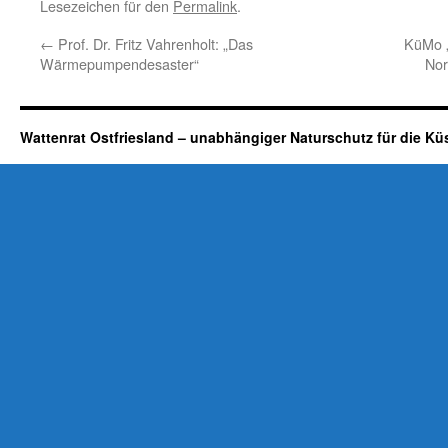
Lesezeichen für den
Permalink
.
←
Prof. Dr. Fritz Vahrenholt: „Das
KüMo „
Wärmepumpendesaster“
Nor
Wattenrat Ostfriesland – unabhängiger Naturschutz für die Kü