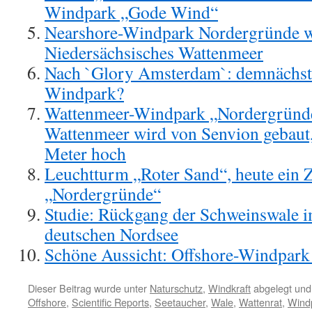
Windpark „Gode Wind“
Nearshore-Windpark Nordergründe w
Niedersächsisches Wattenmeer
Nach `Glory Amsterdam`: demnächst 
Windpark?
Wattenmeer-Windpark „Nordergründe
Wattenmeer wird von Senvion gebaut
Meter hoch
Leuchtturm „Roter Sand“, heute ein
„Nordergründe“
Studie: Rückgang der Schweinswale i
deutschen Nordsee
Schöne Aussicht: Offshore-Windpark
Dieser Beitrag wurde unter
Naturschutz
,
Windkraft
abgelegt und
Offshore
,
Scientific Reports
,
Seetaucher
,
Wale
,
Wattenrat
,
Wind