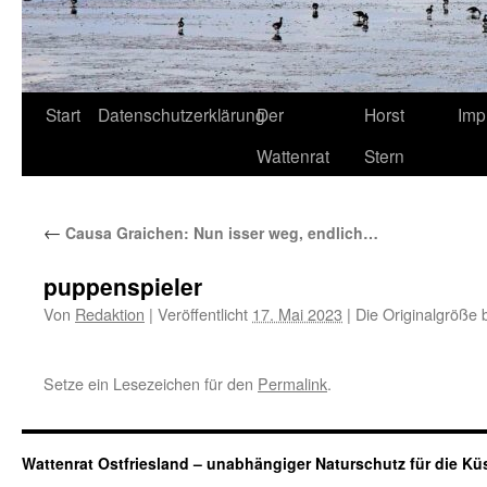
Start
Datenschutzerklärung
Der
Horst
Imp
Wattenrat
Stern
←
Causa Graichen: Nun isser weg, endlich…
puppenspieler
Von
Redaktion
|
Veröffentlicht
17. Mai 2023
|
Die Originalgröße 
Setze ein Lesezeichen für den
Permalink
.
Wattenrat Ostfriesland – unabhängiger Naturschutz für die Kü