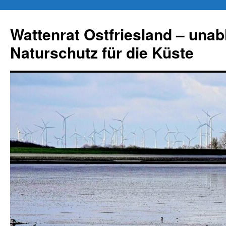
Zum
Inhalt
Wattenrat Ostfriesland – una
springen
Naturschutz für die Küste