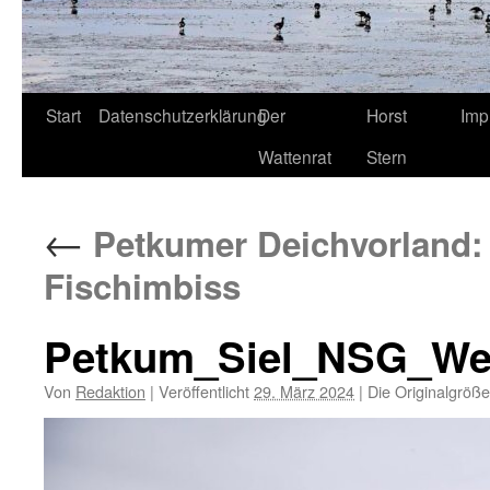
Start
Datenschutzerklärung
Der
Horst
Imp
Wattenrat
Stern
←
Petkumer Deichvorland: H
Fischimbiss
Petkum_Siel_NSG_Wes
Von
Redaktion
|
Veröffentlicht
29. März 2024
|
Die Originalgröße