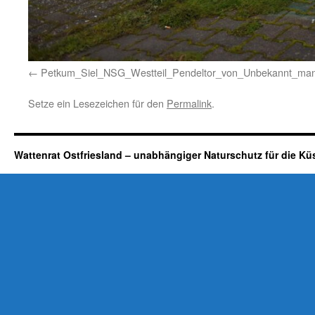
Petkum_Siel_NSG_Westteil_Pendeltor_von_Unbekannt_man
Setze ein Lesezeichen für den
Permalink
.
Wattenrat Ostfriesland – unabhängiger Naturschutz für die Kü