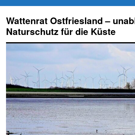
Zum
Inhalt
Wattenrat Ostfriesland – una
springen
Naturschutz für die Küste