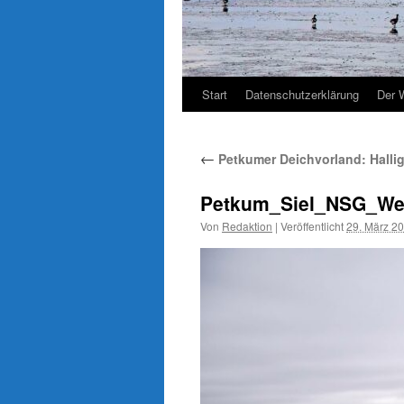
Start
Datenschutzerklärung
Der 
←
Petkumer Deichvorland: Hallig
Petkum_Siel_NSG_Wes
Von
Redaktion
|
Veröffentlicht
29. März 2