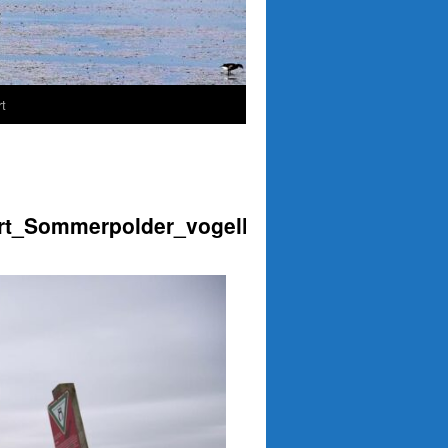
t
ert_Sommerpolder_vogelleer_27_03_2024_E