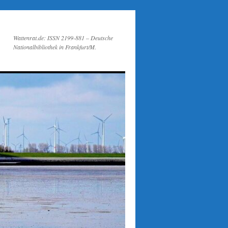
Wattenrat.de: ISSN 2199-881 – Deutsche
Nationalbibliothek in Frankfurt/M.