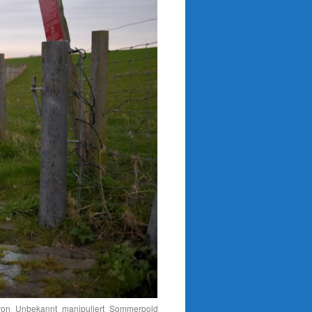
_von_Unbekannt_manipuliert_Sommerpolder_vogelleer_27_03_2024_EV4_1292