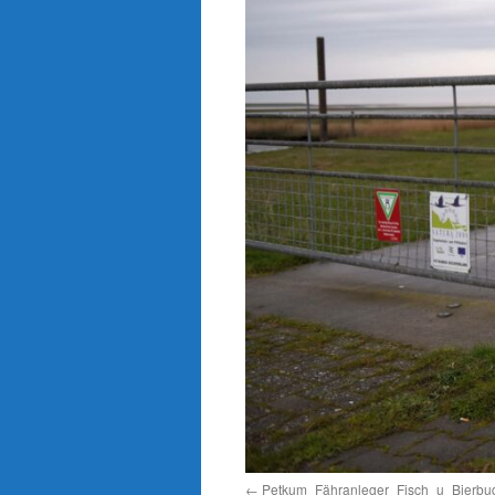
Petkum_Fähranleger_Fisch_u_Bierb