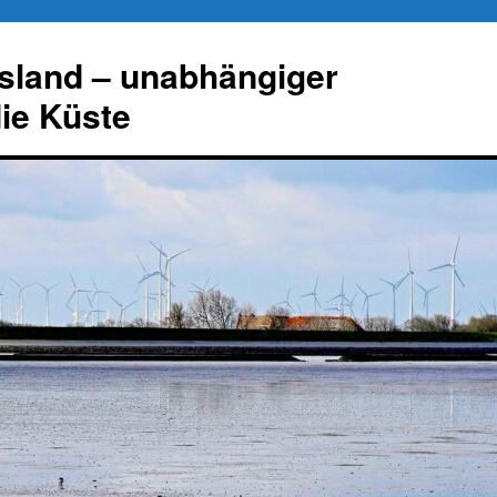
esland – unabhängiger
die Küste