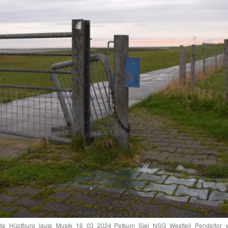
ude_Hüpfburg_laute_Musik_16_03_2024
Petkum_Siel_NSG_Westteil_Pendeltor