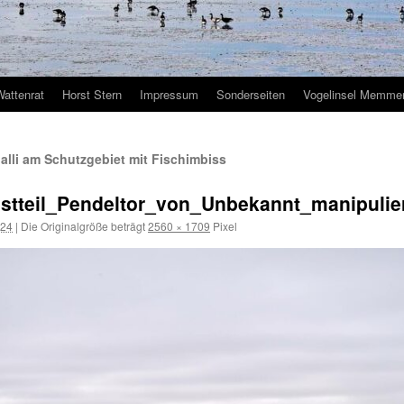
Wattenrat
Horst Stern
Impressum
Sonderseiten
Vogelinsel Memmer
alli am Schutzgebiet mit Fischimbiss
tteil_Pendeltor_von_Unbekannt_manipuli
024
|
Die Originalgröße beträgt
2560 × 1709
Pixel