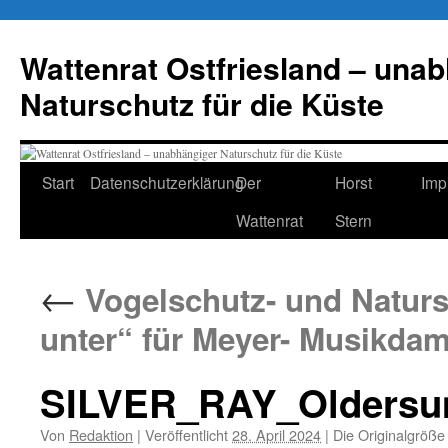
Zum
Inhalt
Wattenrat Ostfriesland – una
springen
Naturschutz für die Küste
Start
Datenschutzerklärung
Der
Horst
Imp
Wattenrat
Stern
←
Vogelschutz- und Naturs
unter“ für Meyer- Musikdam
SILVER_RAY_Oldersu
Von
Redaktion
|
Veröffentlicht
28. April 2024
|
Die Originalgröße