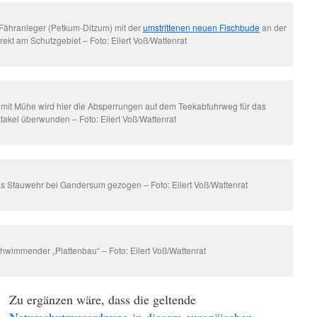
 Fähranleger (Petkum-Ditzum) mit der
umstrittenen neuen Fischbude
an der
rekt am Schutzgebiet – Foto: Eilert Voß/Wattenrat
ur mit Mühe wird hier die Absperrungen auf dem Teekabfuhrweg für das
takel überwunden – Foto: Eilert Voß/Wattenrat
das Stauwehr bei Gandersum gezogen – Foto: Eilert Voß/Wattenrat
schwimmender „Plattenbau“ – Foto: Eilert Voß/Wattenrat
Zu ergänzen wäre, dass die geltende