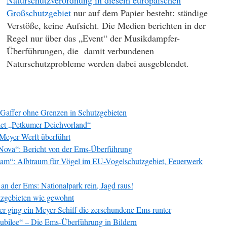
Naturschutzverordnung in diesem europäischen
Großschutzgebiet
nur auf dem Papier besteht: ständige
Verstöße, keine Aufsicht. Die Medien berichten in der
Regel nur über das „Event“ der Musikdampfer-
Überführungen, die damit verbundenen
Naturschutzprobleme werden dabei ausgeblendet.
affer ohne Grenzen in Schutzgebieten
iet „Petkumer Deichvorland“
Meyer Werft überführt
 Nova“: Bericht von der Ems-Überführung
am“: Albtraum für Vögel im EU-Vogelschutzgebiet, Feuerwerk
n der Ems: Nationalpark rein, Jagd raus!
utzgebieten wie gewohnt
r ging ein Meyer-Schiff die zerschundene Ems runter
ubilee“ – Die Ems-Überführung in Bildern