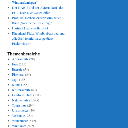
Windkraftanlagen“
Der NABU und der „Green Deal“ der
EU – nach allen Seiten offen
Prof. Dr. Herbert Zucchi: zum neuen
Buch „Was meine Seele trägt“
Hartmut Heckenroth ist tot
Rheinland-Pfalz: Windkraftausbau und
„die Zahl tolerierbarer getöteter
Fledermäuse“
Themenbereiche
Artenschutz
(78)
Ems
(225)
Energie
(54)
Fischerei
(34)
Jagd
(158)
Klima
(155)
Küstenschutz
(67)
Landwirtschaft
(131)
Naturschutz
(1.095)
Tourismus
(294)
Unsortiertes
(59)
Verbände
(251)
Wattenmeer
(512)
Windkraft
(502)