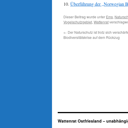
Überführung der „Norwegian Bli
Dieser Beitrag wurde unter
Ems
,
Natursc
Vogelschutzgebiet
,
Wattenrat
verschlagwo
←
Der Naturschutz ist trotz sich verschär
Biodiversitätskrise auf dem Rückzug
Wattenrat Ostfriesland – unabhängi