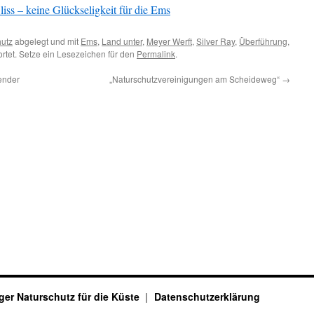
ss – keine Glückseligkeit für die Ems
hutz
abgelegt und mit
Ems
,
Land unter
,
Meyer Werft
,
Silver Ray
,
Überführung
,
rtet. Setze ein Lesezeichen für den
Permalink
.
fender
„Naturschutzvereinigungen am Scheideweg“
→
ger Naturschutz für die Küste
Datenschutzerklärung