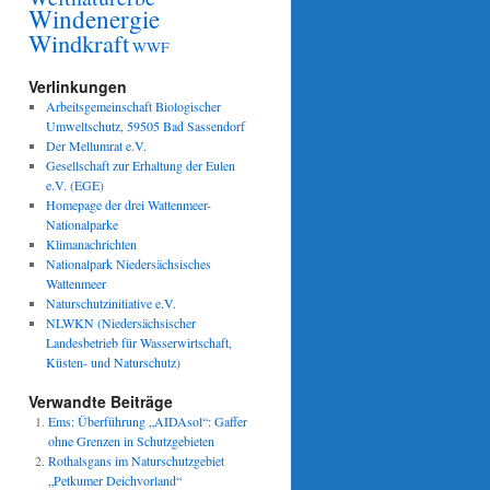
Windenergie
Windkraft
WWF
Verlinkungen
Arbeitsgemeinschaft Biologischer
Umweltschutz, 59505 Bad Sassendorf
Der Mellumrat e.V.
Gesellschaft zur Erhaltung der Eulen
e.V. (EGE)
Homepage der drei Wattenmeer-
Nationalparke
Klimanachrichten
Nationalpark Niedersächsisches
Wattenmeer
Naturschutzinitiative e.V.
NLWKN (Niedersächsischer
Landesbetrieb für Wasserwirtschaft,
Küsten- und Naturschutz)
Verwandte Beiträge
Ems: Überführung „AIDAsol“: Gaffer
ohne Grenzen in Schutzgebieten
Rothalsgans im Naturschutzgebiet
„Petkumer Deichvorland“