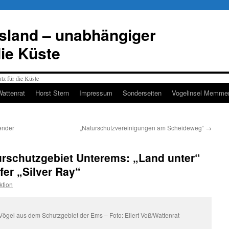
esland – unabhängiger
die Küste
Wattenrat
Horst Stern
Impressum
Sonderseiten
Vogelinsel Memmer
fender
„Naturschutzvereinigungen am Scheideweg“
→
urschutzgebiet Unterems: „Land unter“
er „Silver Ray“
ktion
e Vögel aus dem Schutzgebiet der Ems – Foto: Eilert Voß/Wattenrat