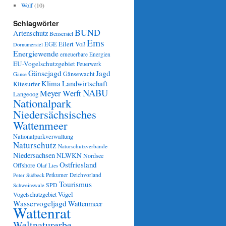
Wolf
(10)
Schlagwörter
BUND
Artenschutz
Bensersiel
Ems
Eilert Voß
EGE
Dornumersiel
Energiewende
erneuerbare Energien
EU-Vogelschutzgebiet
Feuerwerk
Gänsejagd
Jagd
Gänsewacht
Gänse
Klima
Landwirtschaft
Kitesurfer
NABU
Meyer Werft
Langeoog
Nationalpark
Niedersächsisches
Wattenmeer
Nationalparkverwaltung
Naturschutz
Naturschutzverbände
Niedersachsen
NLWKN
Nordsee
Ostfriesland
Offshore
Olaf Lies
Petkumer Deichvorland
Peter Südbeck
Tourismus
SPD
Schweinswale
Vögel
Vogelschutzgebiet
Wasservogeljagd
Wattenmeer
Wattenrat
Weltnaturerbe