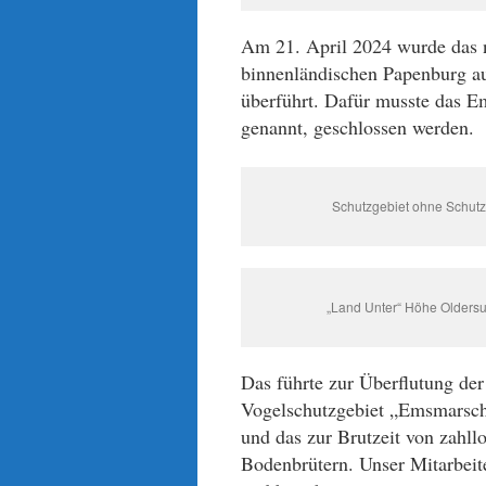
Am 21. April 2024
wurde
das 
binnenländi
s
chen Papenburg au
überführt. Dafür musste das Em
genannt, geschlossen werden.
Schutzgebiet ohne Schutz:
„Land Unter“ Höhe Oldersu
Da
s führte
zur Überflutung
de
Vogelschutzgebiet „Emsmarsch
und das
zur Brutzeit von zahll
Bodenbrütern
.
Unser Mitarbeit