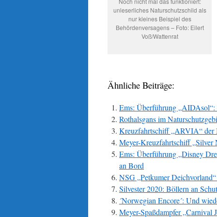
Noch nicht mal das funktioniert:
unleserliches Naturschutzschild als
nur kleines Beispiel des
Behördenversagens – Foto: Eilert
Voß/Wattenrat
Ähnliche Beiträge:
Ems: Überführung „AIDAsol“: G
Rothalsgans im Naturschutzgeb
Kreuzfahrtschiff „ARVIA“ der 
Meyer-Kreuzfahrtschiff „Silver
Ems: Überführung „Disney Dre
an Bord
NSG „Petkumer Deichvorland“ a
Silvester 2020: Böllern an Sch
´Norwegian Encore´: Und wiede
Meyer-Spaßdampfer „Carnival J