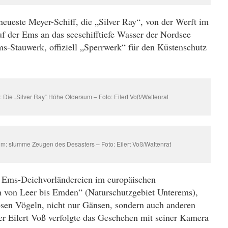
neueste Meyer-Schiff, die „Silver Ray“,
von der
Werft im
f der Ems an das seeschifftiefe Wasser der Nordsee
s-Stauwerk, offiziell „Sperrwerk“ für den Küstenschutz
 Die „Silver Ray“ Höhe Oldersum – Foto: Eilert Voß/Wattenrat
m: stumme Zeugen des Desasters – Foto: Eilert Voß/Wattenrat
r
Ems-Deichvorländereien
im europäischen
 von Leer bis Emden“ (Naturschutzgebiet Unterems)
,
osen Vögeln
, nicht nur Gänsen, sondern auch anderen
er Eilert Voß verfolgte das Geschehen mit seiner Kamera