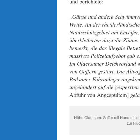
und berichtete:
Gänse und andere Sc
h
wimmvö
„
Weite. An der rheiderländische
Naturschutzgebiet am Emsufer,
überkletterten dazu die Zäune.
bemerkt, die das illegale Betr
massives Polizeiaufgebot gab
Im Oldersumer Deichvorland wu
von Gaffern gestört. Die Altvö
Petkumer Fähranleger angekomm
ungehindert auf die gesperrte
Abfuhr von Angespültem]
gela
Höhe Oldersum: Gaffer mit Hund mitten
zur Flu