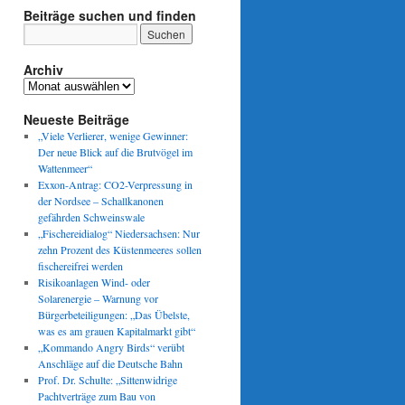
Beiträge suchen und finden
Archiv
Archiv
Neueste Beiträge
„Viele Verlierer, wenige Gewinner:
Der neue Blick auf die Brutvögel im
Wattenmeer“
Exxon-Antrag: CO2-Verpressung in
der Nordsee – Schallkanonen
gefährden Schweinswale
„Fischereidialog“ Niedersachsen: Nur
zehn Prozent des Küstenmeeres sollen
fischereifrei werden
Risikoanlagen Wind- oder
Solarenergie – Warnung vor
Bürgerbeteiligungen: „Das Übelste,
was es am grauen Kapitalmarkt gibt“
„Kommando Angry Birds“ verübt
Anschläge auf die Deutsche Bahn
Prof. Dr. Schulte: „Sittenwidrige
Pachtverträge zum Bau von