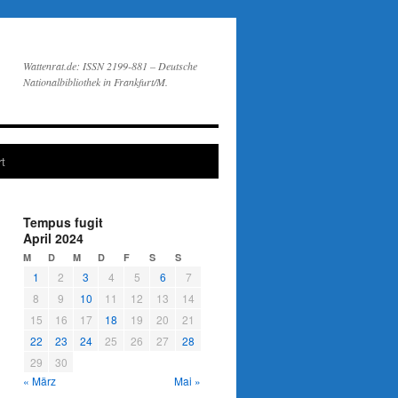
Wattenrat.de: ISSN 2199-881 – Deutsche
Nationalbibliothek in Frankfurt/M.
t
Tempus fugit
April 2024
M
D
M
D
F
S
S
1
2
3
4
5
6
7
8
9
10
11
12
13
14
15
16
17
18
19
20
21
22
23
24
25
26
27
28
29
30
« März
Mai »