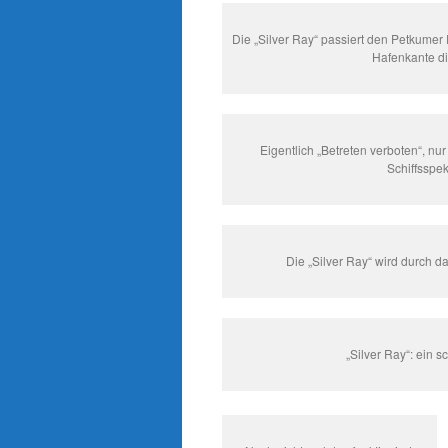
Die „Silver Ray“ passiert den Petkumer
Hafenkante di
Eigentlich „Betreten verboten“, n
Schiffsspek
Die „Silver Ray“ wird durch 
„Silver Ray“: ein 