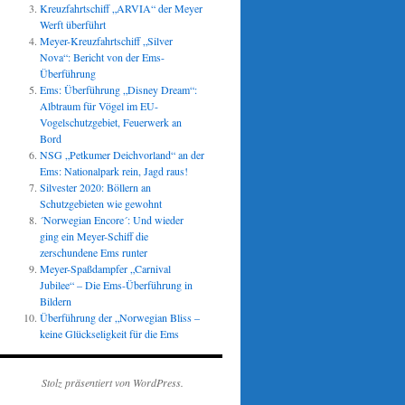
Kreuzfahrtschiff „ARVIA“ der Meyer
Werft überführt
Meyer-Kreuzfahrtschiff „Silver
Nova“: Bericht von der Ems-
Überführung
Ems: Überführung „Disney Dream“:
Albtraum für Vögel im EU-
Vogelschutzgebiet, Feuerwerk an
Bord
NSG „Petkumer Deichvorland“ an der
Ems: Nationalpark rein, Jagd raus!
Silvester 2020: Böllern an
Schutzgebieten wie gewohnt
´Norwegian Encore´: Und wieder
ging ein Meyer-Schiff die
zerschundene Ems runter
Meyer-Spaßdampfer „Carnival
Jubilee“ – Die Ems-Überführung in
Bildern
Überführung der „Norwegian Bliss –
keine Glückseligkeit für die Ems
Stolz präsentiert von WordPress.