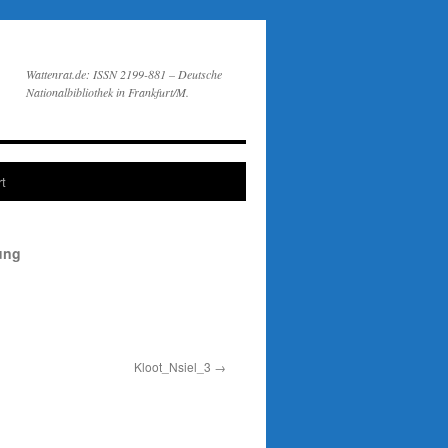
Wattenrat.de: ISSN 2199-881 – Deutsche
Nationalbibliothek in Frankfurt/M.
t
ung
Kloot_Nsiel_3