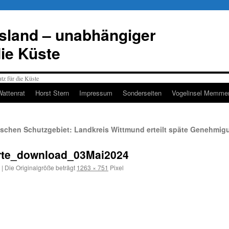
esland – unabhängiger
die Küste
Wattenrat
Horst Stern
Impressum
Sonderseiten
Vogelinsel Memmer
ischen Schutzgebiet: Landkreis Wittmund erteilt späte Genehmig
rte_download_03Mai2024
|
Die Originalgröße beträgt
1263 × 751
Pixel