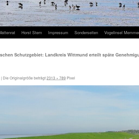
Wattenrat
Horst Stern
Impressum
Sonderseiten
Vogelinsel Memmer
ischen Schutzgebiet: Landkreis Wittmund erteilt späte Genehmig
|
Die Originalgröße beträgt
2313 × 789
Pixel