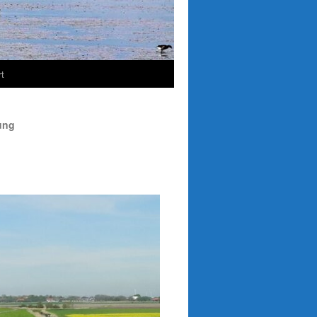
t
ung