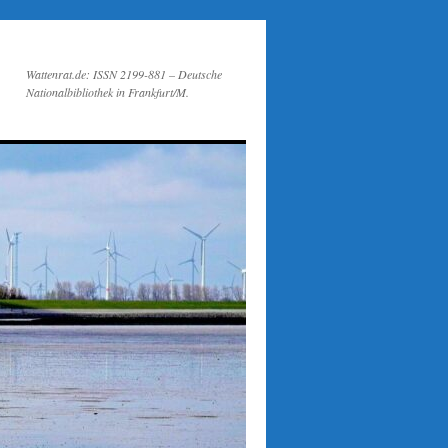
Wattenrat.de: ISSN 2199-881 – Deutsche
Nationalbibliothek in Frankfurt/M.