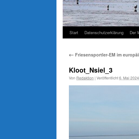
Start
Datenschutzerklärung
Der 
←
Friesensportler-EM im europä
Kloot_Nsiel_3
Von
Redaktion
|
Veröffentlicht
6. Mai 2024