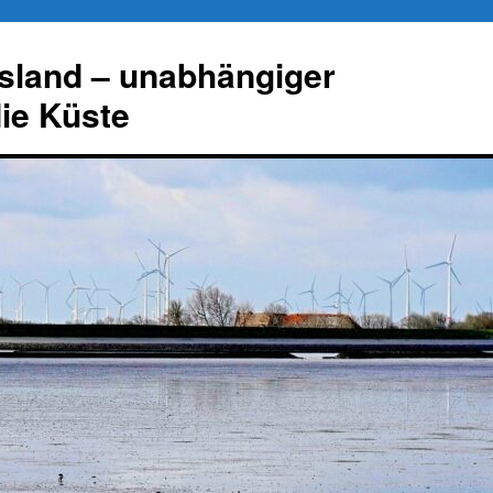
esland – unabhängiger
die Küste