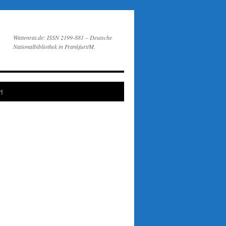
Wattenrat.de: ISSN 2199-881 – Deutsche
Nationalbibliothek in Frankfurt/M.
t