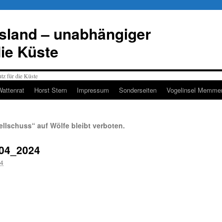
esland – unabhängiger
die Küste
Wattenrat
Horst Stern
Impressum
Sonderseiten
Vogelinsel Memmer
llschuss“ auf Wölfe bleibt verboten.
04_2024
24