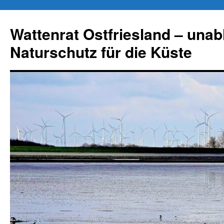
Zum
Inhalt
Wattenrat Ostfriesland – una
springen
Naturschutz für die Küste