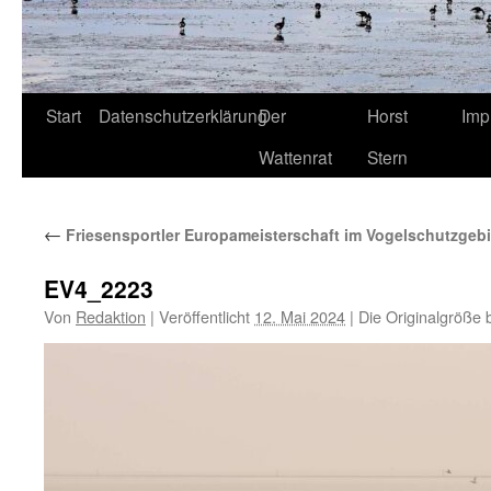
Start
Datenschutzerklärung
Der
Horst
Imp
Wattenrat
Stern
←
Friesensportler Europameisterschaft im Vogelschutzgebie
EV4_2223
Von
Redaktion
|
Veröffentlicht
12. Mai 2024
|
Die Originalgröße 