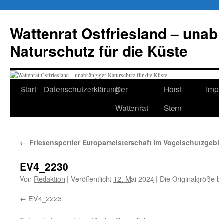
Zum
Inhalt
Wattenrat Ostfriesland – una
springen
Naturschutz für die Küste
Start
Datenschutzerklärung
Der
Horst
Imp
Wattenrat
Stern
←
Friesensportler Europameisterschaft im Vogelschutzgebie
EV4_2230
Von
Redaktion
|
Veröffentlicht
12. Mai 2024
|
Die Originalgröße 
EV4_2223