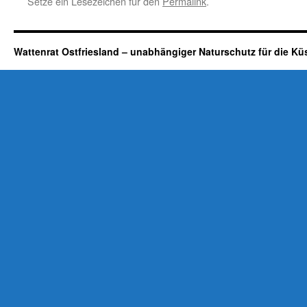
Setze ein Lesezeichen für den
Permalink
.
Wattenrat Ostfriesland – unabhängiger Naturschutz für die Kü