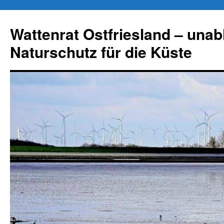
Zum
Inhalt
Wattenrat Ostfriesland – una
springen
Naturschutz für die Küste