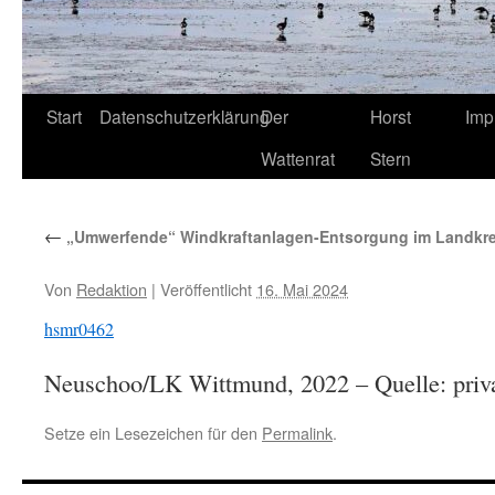
Start
Datenschutzerklärung
Der
Horst
Imp
Wattenrat
Stern
←
„Umwerfende“ Windkraftanlagen-Entsorgung im Landkre
Von
Redaktion
|
Veröffentlicht
16. Mai 2024
hsmr0462
Neuschoo/LK Wittmund, 2022 – Quelle: priv
Setze ein Lesezeichen für den
Permalink
.