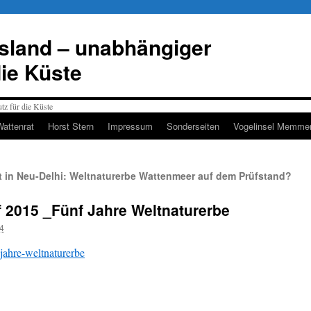
esland – unabhängiger
die Küste
Wattenrat
Horst Stern
Impressum
Sonderseiten
Vogelinsel Memmer
in Neu-Delhi: Weltnaturerbe Wattenmeer auf dem Prüfstand?
2015 _Fünf Jahre Weltnaturerbe
24
ahre-weltnaturerbe