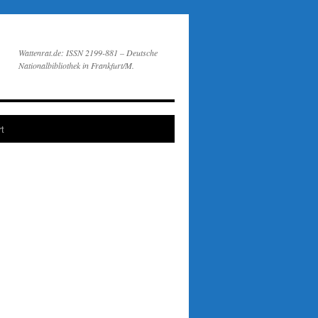
Wattenrat.de: ISSN 2199-881 – Deutsche
Nationalbibliothek in Frankfurt/M.
t