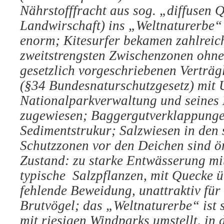
Nährstofffracht aus sog. „diffusen 
Landwirschaft) ins „Weltnaturerbe“
enorm; Kitesurfer bekamen zahlreich
zweitstrengsten Zwischenzonen ohne 
gesetzlich vorgeschriebenen Verträg
(§34 Bundesnaturschutzgesetz) mit 
Nationalparkverwaltung und seines 
zugewiesen; Baggergutverklappunge
Sedimentstrukur; Salzwiesen in den 
Schutzzonen vor den Deichen sind ör
Zustand: zu starke Entwässerung m
typische Salzpflanzen, mit Quecke 
fehlende Beweidung, unattraktiv für
Brutvögel; das „Weltnaturerbe“ ist s
mit riesigen Windparks umstellt, in