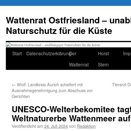
Zum
Inhalt
Wattenrat Ostfriesland – una
springen
Naturschutz für die Küste
Start
Datenschutzerklärung
Der
Horst
Imp
Wattenrat
Stern
←
Wolf: Landkreis Aurich scheitert mit
Tierarzt 
Ausnahmegenehmigung zum Abschuss vor
Gerichten
UNESCO-Welterbekomitee tagt 
Weltnaturerbe Wattenmeer au
Veröffentlicht am
24. Juli 2024
von
Redaktion