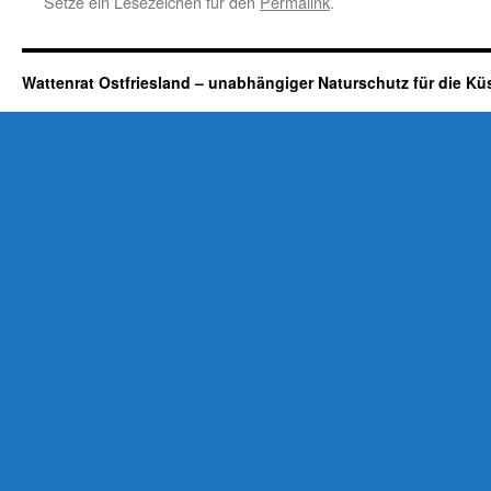
Setze ein Lesezeichen für den
Permalink
.
Wattenrat Ostfriesland – unabhängiger Naturschutz für die Kü