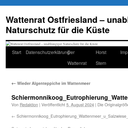
Zum
Inhalt
Wattenrat Ostfriesland – una
springen
Naturschutz für die Küste
Start
Datenschutzerklärung
Der
Horst
Imp
Wattenrat
Stern
←
Wieder Algenteppiche im Wattenmeer
Schiermonnikoog_Eutrophierung_Watt
Von
Redaktion
|
Veröffentlicht
5. August 2024
|
Die Originalgröß
Schiermonnikoog_Eutrophierung_Wattenmeer_u_Salzwies