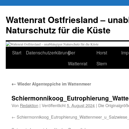
Zum
Inhalt
Wattenrat Ostfriesland – una
springen
Naturschutz für die Küste
Start
Datenschutzerklärung
Der
Horst
Imp
Wattenrat
Stern
←
Wieder Algenteppiche im Wattenmeer
Schiermonnikoog_Eutrophierung_Watt
Von
Redaktion
|
Veröffentlicht
5. August 2024
|
Die Originalgröß
Schiermonnikoog_Eutrophierung_Wattenmeer_u_Salzwies