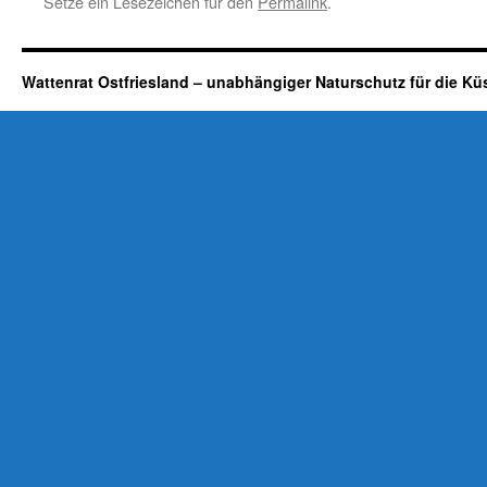
Setze ein Lesezeichen für den
Permalink
.
Wattenrat Ostfriesland – unabhängiger Naturschutz für die Kü