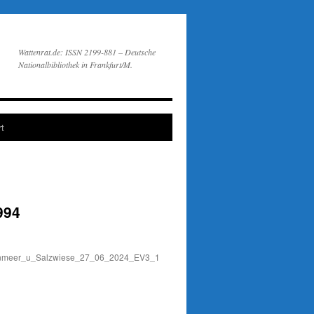
Wattenrat.de: ISSN 2199-881 – Deutsche
Nationalbibliothek in Frankfurt/M.
t
994
enmeer_u_Salzwiese_27_06_2024_EV3_1964