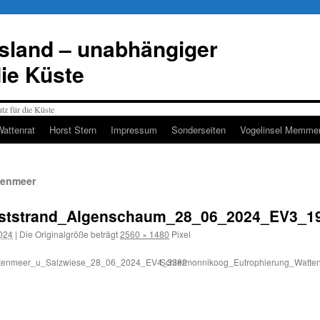
esland – unabhängiger
die Küste
Wattenrat
Horst Stern
Impressum
Sonderseiten
Vogelinsel Memmer
tenmeer
ststrand_Algenschaum_28_06_2024_EV3_1
2024
|
Die Originalgröße beträgt
2560 × 1480
Pixel
ttenmeer_u_Salzwiese_28_06_2024_EV4_3382
Schiermonnikoog_Eutrophierung_Watt