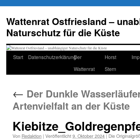
Zum
Inhalt
Wattenrat Ostfriesland – una
springen
Naturschutz für die Küste
Start
Datenschutzerklärung
Der
Horst
Imp
Wattenrat
Stern
←
Der Dunkle Wasserläufer 
Artenvielfalt an der Küste
Kiebitze_Goldregenpf
Von
Redaktion
|
Veröffentlicht
9. Oktober 2024
|
Die Originalgrö