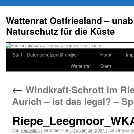
Zum
Inhalt
Wattenrat Ostfriesland – una
springen
Naturschutz für die Küste
Start
Datenschutzerklärung
Der
Horst
Imp
Wattenrat
Stern
←
Windkraft-Schrott im Ri
Aurich – ist das legal? – S
Riepe_Leegmoor_WKA
Von
Redaktion
|
Veröffentlicht
4. November 2024
|
Die Originalg