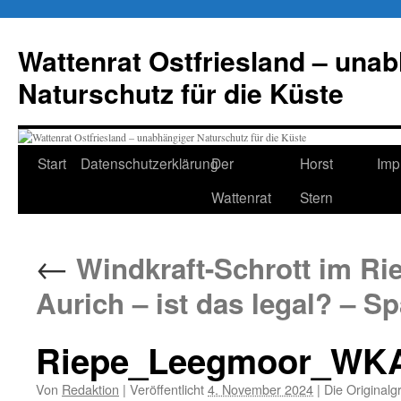
Zum
Inhalt
Wattenrat Ostfriesland – una
springen
Naturschutz für die Küste
Start
Datenschutzerklärung
Der
Horst
Imp
Wattenrat
Stern
←
Windkraft-Schrott im Ri
Aurich – ist das legal? – S
Riepe_Leegmoor_WKA
Von
Redaktion
|
Veröffentlicht
4. November 2024
|
Die Originalg