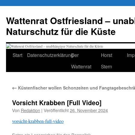
Zum
Inhalt
Wattenrat Ostfriesland – una
springen
Naturschutz für die Küste
Start
Datenschutzerklärung
Der
Horst
Imp
Wattenrat
Stern
←
Küstenfischer wollen Schonzeiten und Fangtagebesch
Vorsicht Krabben [Full Video]
Von
Redaktion
|
Veröffentlicht
26. November 2024
vorsicht-krabben-full-video
Setze ein Lesezeichen für den
Permalink
.