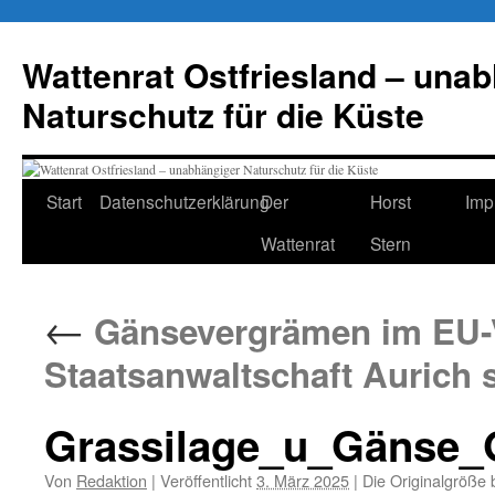
Zum
Inhalt
Wattenrat Ostfriesland – una
springen
Naturschutz für die Küste
Start
Datenschutzerklärung
Der
Horst
Imp
Wattenrat
Stern
←
Gänsevergrämen im EU-V
Staatsanwaltschaft Aurich s
Grassilage_u_Gänse
Von
Redaktion
|
Veröffentlicht
3. März 2025
|
Die Originalgröße 